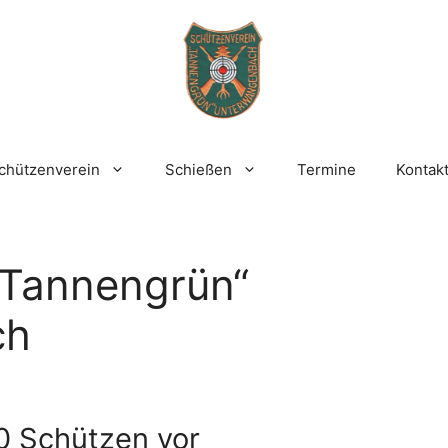
chützenverein
Schießen
Termine
Kontak
„Tannengrün“
ch
0 Schützen vor