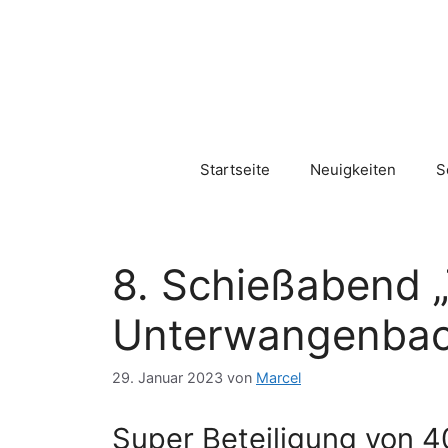
Zum
Inhalt
springen
Startseite
Neuigkeiten
S
8. Schießabend 
Unterwangenba
29. Januar 2023
von
Marcel
Super Beteiligung von 4