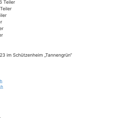
6 Teiler
Teiler
iler
r
er
er
023 im Schützenheim „Tannengrün“
ch
ch