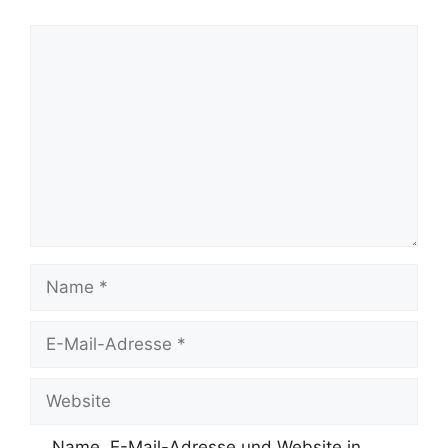
Kommentar
Name
E-
Mail-
Adresse
Website
Name, E-Mail-Adresse und Website in