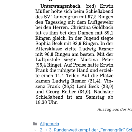
Auszug aus der Hal
Kategorien
Allgemein
2. + 3. Rundenwettkampf der „Tannengrün“ Sc