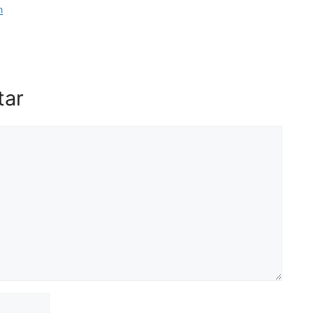
n
tar